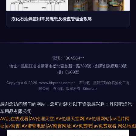
液化石油氣使用常見隱患及檢查管理全攻略
電話：1304564**
地址：黑龍江省哈爾濱市松北區創新一路789號（創新創業廣場18號
樓）E609室
Copyright © 2026
www.bbpress.com.cn
石油氣
黑龍江聯合石油化工有
限公司
石油氣
版權所有
Sitemap
感谢您访问我们的网站，您可能还对以下资源感兴趣：丹阳吧烟汽
车用品有限公司
AV乱在线观看|AV伦理天堂|AV伦理天堂网|AV伦理网站|av毛片网
址|av蜜臀|AV蜜臀电影|AV蜜臀网址|AV免费吧|av免费观看
网站地图