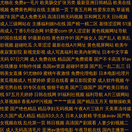
尤物在
免费a一毛片
欧美肠交扩张另类
最新亚洲日韩精品
欧美在线
视频
免费黄色网址在线
主播第一页
丁香五月网
性爱东京热
草逼视
色网 91国产黑丝足交 福利AV片 另类AV首页 午夜影院9970 国产高清自拍一
频78
国产成人免费无码
高清日韩无码视频
宗和网五月天
日b视频
成人三级网站在
主播福利姬h在线
国产精一精二区
基情涩涩网
51漫
区 人操人操人妻 伊人成人在线网 www91一区 激情试看三级 日韩三级专区
画成人
丁香5月综合网
91爱爱com
伊人涩涩射
黄色视频网址导航
91国在线观看
91最新自拍
黄色软件91
国产操女人
国产乱人
欧美乱
自拍超碰人人 岛国成人福利影院 伦理色福利吧 午夜影院美女 AV熟女 极品午
欲视频
超碰吃瓜
久草涩涩
最新在线A片网址
黄色视屏网站
欧美午
夜寂寞影院
新视觉影视
成人写真福利
欧美内射网址
日本中文字幕
夜AV 视频污下载 a级片毛片网站 久草久久国产 天天干视频毛片 91豆花网站
无码
97日穴网
成人免费在线
精品国产免费观看
国产不卡高清
91av
在线播放
91制作传媒
岛国av资源
超碰91资源
国产乱一乱二乱三
日
精品一区日韩 日韩一区 91自慰喷水 九一黄色仓库 日韩有码va 91次元网页人
韩美女直播
91尤物69
蜜桃午夜激情
免费伦理电影
日本电影伦理片
黄瓜视频成人
性爱婷婷
爱豆在线看
麻豆影院爱爱
成人软件视频
午
口 九九热视 日韩艹逼 亚洲成人小说网站 91孕妇在线观看 韩国专区第一夜 色
夜宅男在线
91专区在线
狠狠干欧美
国产三级国产
国产欧美日韩在
线
97五月天婷婷
日韩在线网
91福利社视频
福利导航
A片三级网站
久草视频8
香蕉APP污视频
艹艹艹插逼
国产精品五月天
狠狠操欧美
色社区影视 AV传媒在线播放 精品大香蕉 天堂av电影网站 99午夜福利导航
性爱
国产绝色精品
精品孕妇无码视频
午夜A片三级片
天美果冻传媒
久久国产成人精品
精品93久久久
日本人妖射精
学生妹avav
国产熟
国精自拍 青娱乐吧91 亚洲三级电 国产色五月婷婷 深夜AV网址 丝袜美腿五月
女视频在线
乱伦第一页
韩日视频
高清国产剧观看
人妻少妇视频二
区
成人无码高清毛片
亚洲av激情电影
午夜导航在线
国内主播第一
天 亚洲另类五月天 国产社区情侣 午夜福利wwww 超碰免费人妻 久草资源部