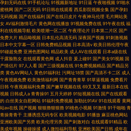
孕妇无码在线
91手机论坛
91视频新地址
91日逼
午夜啪视频
91啪水
蜜桃网
国产二区无码
91日韩在线观看
西瓜影院视频全集
国产孕妇
无码视频
国产在线福利
国产在线日皮片
午夜神马伦理
毛片网站美
女
AV福利激情毛片
黄色网在线播放
91视频免费在线
91午夜在线
福
利在线视频导航
欧美喷潮一区二区
午夜理论片
日本第二片区
国产
免费大片
精品呦视频
日本乱伦高清无码
深夜国产视频
91刺激视频
日本中文字幕一区
日韩免费精品视频
日本高清v
欧美日韩伦理午夜
91碰超免费
亚洲色图网站
精品欧美
成人AV在线观看
日本a级在线
干露脸熟女
在线观看黄色网
成人抖音
爰上碰91
国产美女91视频
国
产情侣片
97人人看
国产三级视频在线
91免费视频精品
国产精品另
类
黄色AV网站人
黄色91福利社
污网址18禁
国产高清不卡二区
成人
午夜视频免费
欧美激情福利网
国产青青青草
91草逼视频
免费看片
日韩
午夜视频福利免费
国产嫩草视频在线
69叉叉叉
最新日本在线
视频
日韩成人a
青青操91
五月天婷婷
91短视频在线
国产在线观看
的
白丝美女自慰网站
91福利免费视频
加勒比91AV
91在线观看
黄网
站av在线
国产视频
狠狠擼狠狠擼
91桃色小视频
91激情
91干啪啪
青
青操青青干
主播诱惑无码专区
欧美视频电影
91播放
麻豆桃色网站
亚洲欧美国产另类
欧美伦理另类
国产刺激对白
在线观看91精品
欧
美成年视频
操碰操揉
成人微拍福利导航
亚洲欧美国产日韩
成年在