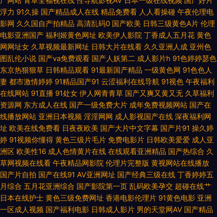
产网站
青草全福视在线
性导航影视AV
日本一级在线视频
国产好片
浮力
91久操
国产精品成人在线
精品免费看
人人看操碰
午夜伦理电
航 91极速视频 www快播 精品久久九九 天堂av影院 97人人操在线 国产色A
影网
久久国自产拍精品
高清乱码0
国产欧美
日韩三级黄色A片
伦理
电影亚洲国产
福利姬黄色网址
欧美伊人影院
丁香成人五月花
黄色
97草人人草 国产精品毛片 久久国产久久 日本女人逼 五月丁香综合网 91大家
网网址女
久草视频最新网址
日韩大片在线看
久久亚洲人成
亚州色
图乱伦小说
国产va免费观看
国产人妖第二
成人影片h
91色婷婷瑟色
都在搜 www日日 国产精品美女av 伦理片三级伦理 色五月丁香综合网 91大
东京热狠狠草
日韩精品观看
91最新国产精品
一级黄色网
91色色人
妻
都市激情婷婷
91精品国产91
云涩福利在线导航
91视色
午夜福利
在线网站
91直播
91处女
伊人网青青草
国产又爽又黄又无
久草福利
神最新地址 俺去也综合色图 狼友免费 听听深爱激情网 www夜夜撸av 精品
资源网
东方成人在线
国产一级免费大片
成年免费视频网站
国产在
线播放网站
亚洲日本视频
淫淫网网
成人影视国产在线
深夜福利网
成人毛久久片 日本在线不卡一区 97资源网站首页 韩日韩有码 日韩黄色大片
址
欧美在线免费看
日夜夜欧美
国产大片中文字幕
国产片91
操久婷
婷
91视频你懂得
黄色三级片毛片
免费电影片
日韩欧美爱爱
成人亚
蜜桃97夜夜做亚 成人福利 久久福利视频导航 日韩3级片 尤物网址在线观看
洲区
欧美性16
成人色情黄片在线
在线观看亚洲精品
国产热综合
久
草网视频在线看
午夜精品网影院
伦理片完整版
黄视网站在线播放
丁香五香天堂网 玖玖男人资源站 日本精品人妖五区 97超碰日韩电影 男人天
国产片自拍
国产在线91
AV亚洲网址
国产经典三级在线
丁香婷婷五
月综合
五月花亚洲综合
国产影院第一页
乱码欧美孕交
超碰在线艹
堂天天操 丁香五月花婷婷 久草影音先锋 日本精品午夜 伊人久久精品 成人综
日本在线护士
黄色三级免费网址
香港电影伦理片
91黄色电影
亚洲
一区成人视频
国产福利电影
日韩成人影片
男的天堂网AV
国产精品
合大香蕉 青娱乐首页 亚洲最色网 www午夜色色 激情午夜福利 五月天婷婷