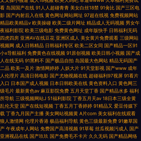
叉叉操小骚逼
成人18视频
欧美大鸡吧
草逼wwww
久草福利免费试
看
岛国国产在线
91人人超碰青青
美女白丝18禁
91肏比
国产三区电
影
国产内射后入在线
黄色网址网站网址
97超在线视
免费视频网站
精品欧美精品v
欧美操碰
欧美二级片网址
精品成人无码视频
男女午
夜福利影院
欧美三级电影
免费黄色网址
成年版快手
日韩福利无码
四虎四房
亚洲AV在线豆花
亚洲区成人
美女黄片免费观看
三级网站
视频网
成人日韩精品
日韩福利专区
欧美二区女同
国产精品一区91
小x导航福利
免费黄色在线视频
91原创视频
欧美日韩小视频
国产成
人在线无码
91黑料不
国产极品自拍
岛国最大色网站
精品无码国产
二品
欧美一及片
激情网婷婷
人妖大片
91天堂影视
国产www
成年
人伦理片
高清日韩电影
国产尤物视频在线
超碰福利97视屏
91看片
入口
日本国产成人视频
日本日韩欧美在线
黄色资料入口
黄色网三
级毛片
最新黄色av
麻豆影院免费
五月天堂丁香
国产精品水多
福利
所导航
三级视频网站J
51福利影院
丁香五月天av
18日本三级全黄
乱伦天堂
国产在线短视频
丁香五月丁香婷婷
91精品又
爱豆传媒下
载
丁香九月国产主播
美女网站视频黄
A片com
美女福利在线观看
狼人激情网
伦理片香港
极品福利导航
黄色三级最新免费
91嫩草国
产
午夜成年人网站
免费国产高清视频
91草莓
丝瓜视频污成人
国产
亚洲视品在线
国产玖玖
国产免费毛不卡片
久久无码
国产精品网络