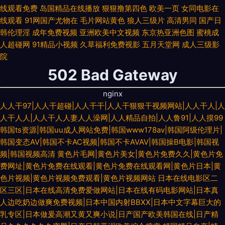
线观看免费
岛国精品在线播放
狠狠撸第四色
欧美一页
女同电影在
线观看
91网国产尤物在
毛片网站黄色
狼人三级片
高清男同
国产日
韩伦理淫
成年免费视频
亚洲欧美中文视频
东京热亚洲色图
蜜桃成
人超碰网
91精品小视频
久草福利免费视影
五月天堂网
成人三级影
院
502 Bad Gateway
nginx
人人干97|人人干超碰|人人干干|人人干狠狠干视频网站|人人干人|人
人干人人|人人干人人妻人人澡网|人人精品自拍|人人鲁91|人人摸99
韩国ts资源|韩国uu成人网站免费|韩国www178av|韩国阿级伦理片|
韩国变态AV|韩国不卡AC视频|韩国不卡AVAV|韩国操B电影|韩国视
频|韩国视频高清
黄色片毛网|黄色片美女|黄色片免费久久|黄色片免
费网址|黄色片免费在线观看|黄色片免费在线观看网|黄色片日本|黄
色片视频|黄色片视频免费观看|黄色片视频网站
日本在线电影区二
区三区|日本在线高清免费爱做网站|日本在线有码电影网站|日本真
人边吃奶边做爽免费视频|日本中国内射BBXX|日本中文字幕巨大的
乳专区|日本做爰高潮又黄又爽小说|日产国产欧美韩国在线|日产精