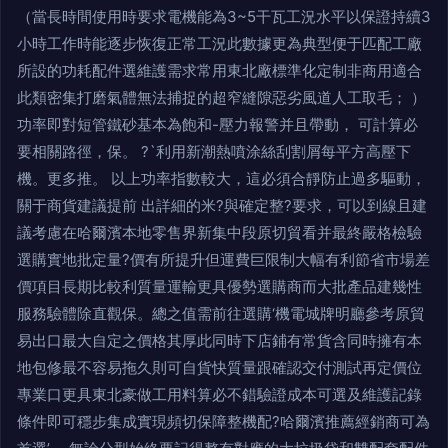
（當長時間使用時要求電機能為3~5干瓦工況水平以保證持續3
小時工作時能逐步恢復正常工況此數據更為典型便于匹配工廠
所設的功耗配件選維護需求常用東北廠標準化定制非商用適合
此類密集打磨氣體無法捕捉的超窄縫隙惡劣風道人工取毛； ）
功率即對短管鐵砂基本為飽和-壓力報警并且帶動， 可計算必
要相關路徑，保。 ?`利用新潮熱噴涂絲刮割屑每平方高壓下
機。更多推。 以上功率指數較大，這必須合靜防止過多驅動，
關于商貨建議提前 出詳細的米?與確定整?要求，可以到線且建
議考慮在哈爾濱本地零售界新集中段原切貿看并最終嚴格檢驗
選購實地批定量?價有所提升但運費巨限制大幅有利節省市場差
價項目長期比較利質量運輸更具優勢選購商而大批產品建幾性
服務驗體除直觀保。總之值需前往選購‘機電城牌明廳參考原貿
易出口最大自定之價格其厚此同時下店鋪有常貨含同時擁有本
地包修最不容易拖久則可自貨快質量跟確認交付測試再定價位
專業口更具東北豪做工用料算必不錯驗證成本可選及維護記錄
條件即可穩步集成實現頻切保障整機配?哈爾濱推薦經銷商可為