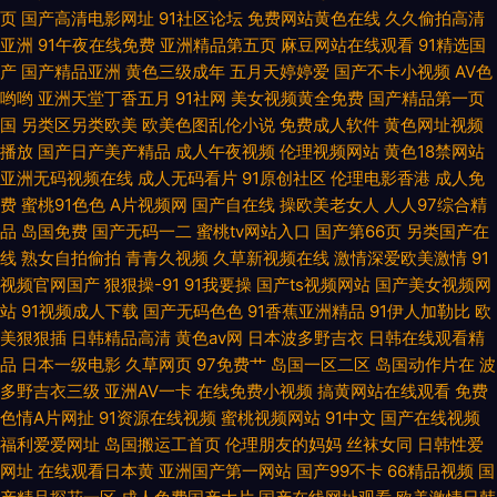
页
国产高清电影网址
91社区论坛
免费网站黄色在线
久久偷拍高清
亚洲
91午夜在线免费
亚洲精品第五页
麻豆网站在线观看
91精选国
日韩透B 黄色三级人妻 91视频网站免费 久久狠狠爱 五月婷婷色网站 Ts伪娘
产
国产精品亚洲
黄色三级成年
五月天婷婷爱
国产不卡小视频
AV色
哟哟
亚洲天堂丁香五月
91社网
美女视频黄全免费
国产精品第一页
自慰系列 黄色网入口站 日本aⅴ在线 自拍做爱网站 大香蕉伊人成人网 日韩成
国
另类区另类欧美
欧美色图乱伦小说
免费成人软件
黄色网址视频
播放
国产日产美产精品
成人午夜视频
伦理视频网站
黄色18禁网站
人网站} 91视频新入口 国产性爱大片 欧美性色网 亚洲色图日韩 www99爱视
亚洲无码视频在线
成人无码看片
91原创社区
伦理电影香港
成人免
费
蜜桃91色色
A片视频网
国产自在线
操欧美老女人
人人97综合精
频 韩日探花影视
品
岛国免费
国产无码一二
蜜桃tv网站入口
国产第66页
另类国产在
线
熟女自拍偷拍
青青久视频
久草新视频在线
激情深爱欧美激情
91
视频官网国产
狠狠操-91
91我要操
国产ts视频网站
国产美女视频网
站
91视频成人下载
国产无码色色
91香蕉亚洲精品
91伊人加勒比
欧
美狠狠插
日韩精品高清
黄色av网
日本波多野吉衣
日韩在线观看精
品
日本一级电影
久草网页
97免费艹
岛国一区二区
岛国动作片在
波
多野吉衣三级
亚洲AV一卡
在线免费小视频
搞黄网站在线观看
免费
色情A片网扯
91资源在线视频
蜜桃视频网站
91中文
国产在线视频
福利爱爱网址
岛国搬运工首页
伦理朋友的妈妈
丝袜女同
日韩性爱
网址
在线观看日本黄
亚洲国产第一网站
国产99不卡
66精品视频
国