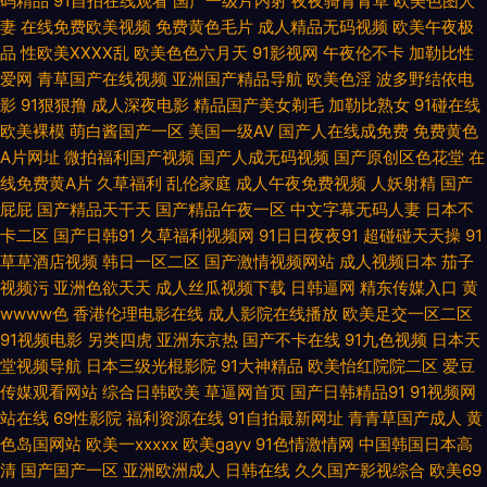
码精品
91自拍在线观看
国产一级片内射
夜夜骑青青草
欧美色图人
妻
在线免费欧美视频
免费黄色毛片
成人精品无码视频
欧美午夜极
影院人妻 Aⅴ网站 天天操天天碰 六月天AV 午夜看片 97就是干五月天 国产伊
品
性欧美ⅩⅩⅩⅩ乱
欧美色色六月天
91影视网
午夜伦不卡
加勒比性
爱网
青草国产在线视频
亚洲国产精品导航
欧美色淫
波多野结依电
人久久 伊人久久免费 av亚洲东方 国产伪娘在线一区 天堂资源网欧美色 91次
影
91狠狠撸
成人深夜电影
精品国产美女剃毛
加勒比熟女
91碰在线
欧美裸模
萌白酱国产一区
美国一级AV
国产人在线成免费
免费黄色
元黄 91美女诱惑 AV新入口 蜜桃91网站 日本一本本兔费区 97色超碰在线 韩
A片网址
微拍福利国产视频
国产人成无码视频
国产原创区色花堂
在
线免费黄A片
久草福利
乱伦家庭
成人午夜免费视频
人妖射精
国产
国美女自慰 日韩色逼 91豆花官网 日韩AV打炮影院 综合精品色图 97偷拍超
屁屁
国产精品天干天
国产精品午夜一区
中文字幕无码人妻
日本不
卡二区
国产日韩91
久草福利视频网
91日日夜夜91
超碰碰天天操
91
碰 草莓com 国产转区 久久超碰青 蜜桃精品一二区 深夜影院深a 午夜狼人香
草草酒店视频
韩日一区二区
国产激情视频网站
成人视频日本
茄子
视频污
亚洲色欲天天
成人丝瓜视频下载
日韩逼网
精东传媒入口
黄
蕉 制服诱惑传媒探花 91视频新地址 成人a视频网 国产精品一二区 久久妻天
wwww色
香港伦理电影在线
成人影院在线播放
欧美足交一区二区
91视频电影
另类四虎
亚洲东京热
国产不卡在线
91九色视频
日本天
堂视频导航
日本三级光棍影院
91大神精品
欧美怡红院院二区
爱豆
天碰电影 蜜桃传媒91 人人超碰导航 日韩一道日 午夜熟女福利 91社一区二区
传媒观看网站
综合日韩欧美
草逼网首页
国产日韩精品91
91视频网
站在线
69性影院
福利资源在线
91自拍最新网址
青青草国产成人
黄
99超碰自拍 另类口性交爱 香蕉在线 91国内高清 超碰社区自拍 韩国黄色片三
色岛国网站
欧美一xxxxx
欧美gayv
91色情激情网
中国韩国日本高
清
国产国产一区
亚洲欧洲成人
日韩在线
久久国产影视综合
欧美69
级 老司机精品网站 欧美另类性交 无码理论影院 91国产丝袜 www毛毛片 浮