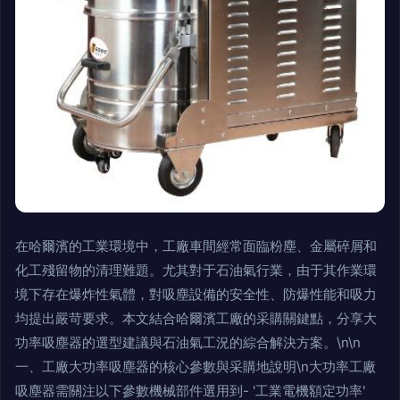
在哈爾濱的工業環境中，工廠車間經常面臨粉塵、金屬碎屑和
化工殘留物的清理難題。尤其對于石油氣行業，由于其作業環
境下存在爆炸性氣體，對吸塵設備的安全性、防爆性能和吸力
均提出嚴苛要求。本文結合哈爾濱工廠的采購關鍵點，分享大
功率吸塵器的選型建議與石油氣工況的綜合解決方案。\n\n
一、工廠大功率吸塵器的核心參數與采購地說明\n大功率工廠
吸塵器需關注以下參數機械部件選用到- '工業電機額定功率'