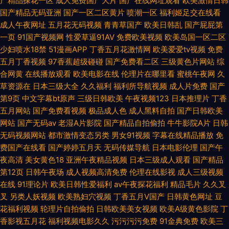
产精品探花一区
成人免费国产大片
国产在线网址观看
欧美激情日韩
国产精品无码亚洲
国产一区二区黄片
喷潮一区
福利姬足交在线看
成人午夜网址
五月花无码视频
青青草国产
欧美日韩乱
国产屁屁第
一页
91国产视频网
性爱草逼91AV
免费欧美视频
欧美岛国一区二区
少妇喷水18禁
51漫画APP
丁香五月花激情网
欧美爱爱tv视频
免费
五月丁香视频
97香蕉超级碰碰
国产免费看二区
三级黄色片网站
综
合网黄
在线播放观看
欧美电影在线
伦理片在哪里看
蜜桃午夜网
久
草资源在
日本三级大全
久久福利
福利所导航视频
成人片免费
国产
第9页
中文字幕bt原声
三级日韩欧美
午夜视频123
日本推理片
丁香
五月网站
国产免费看视频
极品成人色
成人黑料自拍
国产日韩欧美
网站
国产无码av
老湿A片影院
国产精品自拍偷拍
牛牛影院A片
日韩
无码视频网站
都市激情变态另类
男女91视频
字幕在线精品播放
免
费国产在线看
国产婷婷五月天
无码传媒导航
日本电影伦理
国产午
夜高清
美女黄色18
亚洲午夜精品视频
日本三级成人观看
国产精品
第12页
日韩午夜场
成人视频高清免费
伦理在线影视
成人三级视频
在线
91理论片
欧美日韩性爱福利
av午夜探花福利
精品毛片
久久叉
叉
另类人妖视频
欧美熟妇穴视频
丁香五月V国产
日韩黄色网址
豆
花福利视频
轮理片自拍偷拍
日韩欧美美女视频
欧美A级黄色影院
丁
香影视五月花
福利视频电影久久
污污污污免费
91金典免费
欧美三