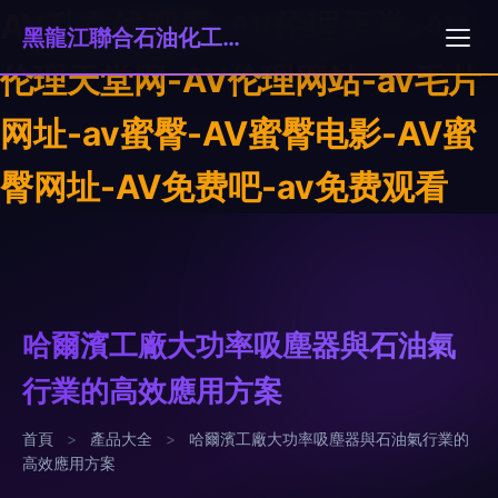
AV乱在线观看-AV伦理天堂-AV
黑龍江聯合石油化工有限公司
伦理天堂网-AV伦理网站-av毛片
网址-av蜜臀-AV蜜臀电影-AV蜜
臀网址-AV免费吧-av免费观看
哈爾濱工廠大功率吸塵器與石油氣
行業的高效應用方案
首頁
>
產品大全
>
哈爾濱工廠大功率吸塵器與石油氣行業的
高效應用方案