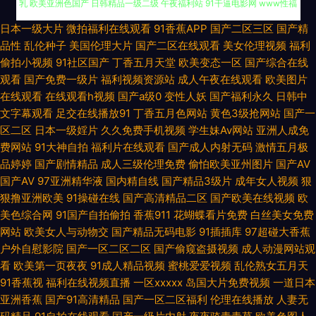
九一桃色社区 深夜浮力视频 国产美女A片 黄色网子 久久人妻妻 美女自慰巨
日本一级大片
微拍福利在线观看
91香蕉APP
国产二区三区
国产精
品性
乱伦种子
美国伦理大片
国产二区在线观看
美女伦理视频
福利
乳 欧美亚洲色国产 日韩精品一级二级 午夜福利站 91干逼电影网 www性福
偷拍小视频
91社区国产
丁香五月天堂
欧美变态一区
国产综合在线
观看
国产免费一级片
福利视频资源站
成人午夜在线观看
欧美图片
导航 国产人妖另类 久久资源网站无码 日韩中文在线一线 91免费精彩视频 大
在线观看
在线观看h视频
国产a级0
变性人妖
国产福利永久
日韩中
文字幕观看
足交在线播放91
丁香五月色网站
黄色3级抢网站
国产一
区二区
日本一级婬片
久久免费手机视频
学生妹Av网站
亚洲人成免
香蕉久久成网 欧美日韩色情a片 五月开心色色网 伊人影院大香蕉 99这里有
费网站
91大神自拍
福利片在线观看
国产成人内射无码
激情五月极
品婷婷
国产剧情精品
成人三级伦理免费
偷怕欧美亚州图片
国产AV
精品 超碰97打炮偷拍 欧美成人一线 午夜晚间福利 91大神免费网址 AV在线
国产AV
97亚洲精华液
国内精自线
国产精品3级片
成年女人视频
狠
狠撸亚洲欧美
91操碰在线
国产高清精品二区
国产欧美在线视频
欧
资源网 福利社午夜 九一国产 久久伊人艹 欧美性爱成人综合 日韩精品极品 婷
美色综合网
91国产自拍偷拍
香蕉911
花蝴蝶看片免费
白丝美女免费
网站
欧美女人与动物交
国产精品无码电影
91插插库
97超碰大香蕉
婷亚洲情色 中文字幕色色无码 97色97干 超碰97色 国产激情第二页 做爱91
户外自慰影院
国产一区二区二区
国产偷窥盗摄视频
成人动漫网站观
看
欧美第一页夜夜
91成人精品视频
蜜桃爱爱视频
乱伦熟女五月天
视频 萌白酱一线天av 日韩激情在线 日韩中文资源 91视频青青 久草社区视频
91香蕉视
福利在线视频直播
一区xxxxx
岛国大片免费视频
一道日本
亚洲香蕉
国产91高清精品
国产一区二区福利
伦理在线播放
人妻无
在线 91超碰大香蕉 成人瑟瑟网站 国产AB高清 大香蕉久热 欧美性疯狂 四虎