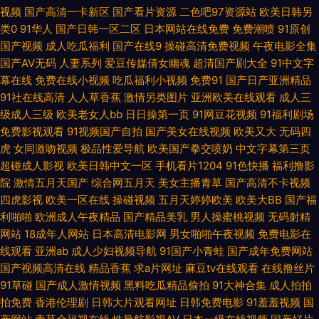
视频
国产高清一卡新区
国产看片资源
二色吧97资源站
欧美日韩另
类0
91华人
国产日韩一区二区
日本网站在线免费
免费潮喷
91原创
AU福利视频导航 丁香五月花婷婷 黄色A片人与兽 免费黃色伊人网站 日韩视
国产视频
成人吃瓜福利
国产在线9
操碰高清免费视频
午夜电影全集
国产AV无码
人妻系列
爱豆传媒倩女幽魂
超清国产剧大全
91中文字
频123区 午夜老湿机福利 www大男人影院 欧美性爱伊人 无码论坛 亚洲无码
幕在线
免费在线小视频
吃瓜福利小视频
免费91
国产日产亚洲精品
91社在线高清
人人草香蕉
激情另类图片
亚洲欧美在线观看
成人三
夜间福利 91午夜伦理影院 超碰人人鲁人人 国产另类TS在线 玖玖玖玖精品
级成人三级
欧美老女人bb
日日操第一页
91网豆花视频
91福利剧场
免费影视观看
91视频国产自拍
国产美女在线视频
欧美又大
无码四
日本女同视频 午夜福利a毛片 草莓视频宝儿 黄色91app 欧美成人影音先锋
虎
女同激吻视频
极品性爱导航
欧美国产拳交喷奶
中文字幕第三页
超碰成人影视
欧美日韩中文一区
手机看片1204
91色快播
福利撸影
日韩最新中文字幕 伊人老司机大香蕉 99这里精品 成人久久免费 亚洲免费成
院
激情五月天国产
综合网五月天
美女主播青草
国产高清不卡视频
四虎影视
欧美一区在线
操碰视频
五月天婷婷欧美
欧美大BB
国产福
人片 超碰人人公开 蜜桃91日韩 日本三级毛片 无码专区第九页 伊人98在线
利啪啪
欧洲成人午夜精品
国产精品美乳
男人操蜜桃视频
无码射精
网站
18成年人网站
日本高清电影网
男女啪啪午夜视频
免费电影在
AV成人大黄色 国产免费情爱视频 欧美图色10p 午夜三级网站 91污秽网站 超
线观看
亚洲ab
成人少妇视频导航
91国产小青蛙
国产成年免费网站
国产视频高清在线
精品香蕉
求a片网址
麻豆tv在线观看
在线撸丝片
碰97综合在线 韩国A片无码 免费看片91n 人人艹人人摸 深夜久久麻豆精品
91草碰
国产成人激情视频
黑料吃瓜精品偷拍
91大神合集
成人拍拍
拍免费
香港伦理剧
日韩大片观看网址
日韩免费电影
91羞羞视频
国
自拍成人传媒 99热蜜桃无码 第一福利 久久国产草 日韩色图导航 午夜无码导