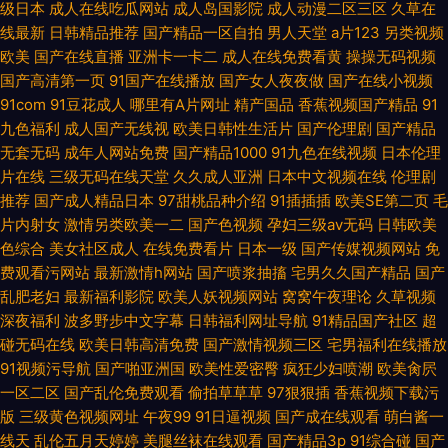
级日本
成人在线吃瓜网站
成人岛国影院
成人动漫二区三区
久草在
线最新
日韩精品推荐
国产精品一区自拍
男人天堂
a片123
另类视频
欧美
国产在线直播
亚洲卡一卡二
成人在线免费看黄
操操无码视频
国产高清第一页
91国产在线播放
国产女人夜夜做
国产在线小视频
91com
91豆花成人
哪里有A片网址
精产国品
香蕉视频国产精品
91
九色福利
成人国产无线视
欧美日韩性生活片
国产伦理剧
国产精品
无套无码
成年人网站免费
国产精品1000
91九色在线视频
日本伦理
片在线
三级无码在线天堂
久久成人亚洲
日本中文视频在线
伦理剧
推荐
国产成人精品日本
97甜桃品种介绍
91插插插
欧美SE第二页
毛
片内射女
激情另类欧美一二
国产色视频
孕妇三级av无码
日韩欧美
色综合
美女社区成人
在线免费看片
日本一级
国产传媒视频网站
免
费观看污网站
最新激情h网站
国产喷浆抽搐
宅男久久国产精品
国产
乱肥老妇
最新福利影院
欧美人妖视频网站
窝窝午夜理论
久草视频
深夜福利
波多野步中文字幕
日韩福利网址导航
91精品国产社区
超
碰无码在线
欧美日韩高清免费
国产激情视频三区
宅男福利在线播放
91视频污导航
国产啪亚洲国
欧美性爱密臀
疯狂少妇喷潮
欧美肏屄
一区二区
国产乱伦免费观看
偷拍草草草
97狠狠插
香蕉视频下载污
版
三级黄色视频网址
午夜99
91日逼视频
国产成在线观看
萌白酱一
线天
乱伦五月天婷婷
美腿丝袜在线观看
国产精品3p
91综合碰
国产