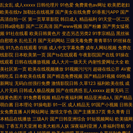
乱女乱
成人xxxxx
日韩伦理片
91色爱
免费黄色av网址
欧美肥老妇
欧美在线tv
加勒比在线视屏
国产美女在线免费
91香蕉污APP
国产
高清自拍一区
第一页草草影院
韩日成人
精品福利
91天堂一区二区
日韩a级电影
国产二区高清
国产www视频
国产粉嫩
国产男女猛视
频
91社在线看
欧美日韩黄色片
变态另态另类2
91李宗精品
黑丝袜
自慰喷水
乱伦五月
国产无码网站
三级无毒免费
青青草51
91丝袜在
线
91九色在线观看
91插
成人中文字幕免费
成年人网站视频
免费在
线影院
日本欧美第一页
国产ts在线观看
午夜影院国产在线
91操在
线观看
日韩在线播放视频
成人大片一级天天
内射性爱网址大全
欧
美社区第一页
欧美在线视频播放
91视频污污污
超碰在线公开
AV蜜
桃吃瓜
日本欧美在线看
国产精选免费视频
国产精品91视频
69热最
新网址
无码白丝强行免费
激情影院日韩
久草123
福利欧美在线
成
人片无码
日韩成人极品视频
国产在线诱惑
乱人xxxxx
超黄无码
三
级黄色图片
91免费看视频
精品午夜福利网
精品亚洲成a人
国产精品
萌白酱
日本理论
91操电影
91一区
成人精品无
91国产小视频
日韩美
女免费直播
A片网站网址
激情文学色
国产主播第37页
青久青青
日
本精品在线播放
三级A片
国产日韩亚洲综合
91短视频网站
欧美骚网
站
丁香五月天亚洲
欧美大粗吊人妖
深夜福利亚洲
人兽福利导航
91