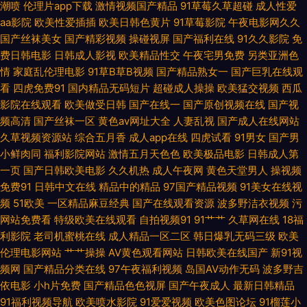
潮喷
伦理片app下载
激情视频国产精品
91草莓久草超碰
成人性爱
aa影院
欧美性爱插插
欧美日韩色黄片
91草莓影院
午夜电影网久久
力草草黄色 黑丝喷浆 另类口性交爱 人妻午夜 午夜男人福利 AV福利在线播放
国产丝袜美女
国产精彩视频
操碰视屏
国产福利在线
91久久影院
免
费日韩电影
日韩成人影视
欧美精品性交
午夜宅男免费
另类亚洲色
成人AV蜜臀影院 久久大香蕉伊人 六月天色网 人妖色色狼网站 四虎黄一级片
情
家庭乱伦理电影
91草B草B视频
国产精品熟女一
国产巨乳在线观
看
四虎免费91
国内精品无码短片
超碰成人操操
欧美猛交视频
西瓜
亚洲吃瓜福利 91超碰在线五月 91日韩国产影院 91字幕中文视频 wwwqv美
影院在线观看
欧美做受日韩
国产在线一
国产原创视频在线
国产视
频高清
国产丝袜一区
黄色av网址大全
人妻乱视
国产成人在线网站
女 高清无码视频UL 久久成人资源网 美女91小网站 亚州日韩视频 97美女在
久草视频资源站
综合五月香
成人app在线
四虎试看
91男女
国产男
小鲜肉同
福利影院网站
激情五月天色色
欧美极品电影
日韩成人第
线视频 操比超碰 福利社老湿 韩国福利电影院 久草福利免费 欧美TV成人在线
一页
国产日韩欧美电影
久久机热
成人午夜网
黄色天堂男人
操视频
免费91
日韩中文在线
精品中的精品
97国产精品视频
91美女在线视
丝袜91窝 91小视屏 大香蕉超碰99 红桃伦理影院 欧美成人免费专区 午夜AV
频
51欧美
一区精品麻豆经典
国产在线观看资源
波多野洁衣视频
污
网站免费看
特级欧美在线观看
自拍视频91
91艹艹
久草网在线
18福
性 99有精品 岛国动作大片 韩国男女做爱 免费试看av韩国 人人摸人人爱 神
利影院
老司机蜜桃在线
成人精品一区二区
韩日爆乳无码三级
欧美
伦理电影网站
艹艹操操
AV黄色观看网站
日韩欧美在线国产
新91视
马午夜伊人 亚洲福利导航大全 91在线破处 精品国产乱 三级片午夜剧场 在线
频网
国产精品分类在线
97午夜福利视频
岛国AV动作无码
波多野吉
依电影
小h片免费
国产精品色色视屏
国产午夜成人
最新日韩精品
资源a 波多野快播 韩国福利影院 久久精品福利导航 欧美妞干网 午夜少妇片
91福利视频导航
欧美喷水影院
91爱爱视频
欧美色图论坛
91榴莲小